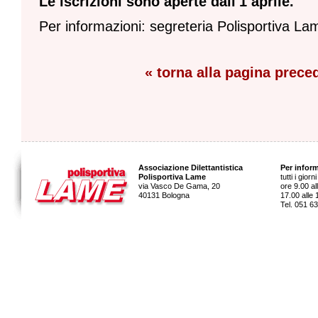
Le iscrizioni sono aperte dall'1 aprile.
Per informazioni: segreteria Polisportiva L
« torna alla pagina prece
Associazione Dilettantistica
Per inform
Polisportiva Lame
tutti i gior
via Vasco De Gama, 20
ore 9.00 al
40131 Bologna
17.00 alle 
Tel. 051 6