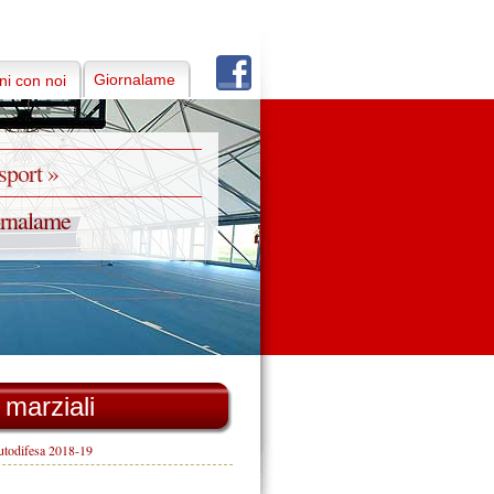
Giornalame
i con noi
 sport »
ornalame
i marziali
todifesa 2018-19