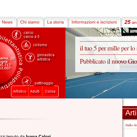
25
News
Chi siamo
La storia
Informazioni e iscrizioni
ann
il tuo 5 per mille per lo
Pubblicato il nuovo Gi
Art
Judo-Au
zzi tenuto da
Ivana Calori