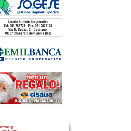
ntattaci@
ivacy & Legal