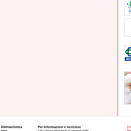
Dilettantistica
Per informazioni e iscrizioni
Co
 Lame
tutti i giorni dal lunedi al venerdi dalle
Pr