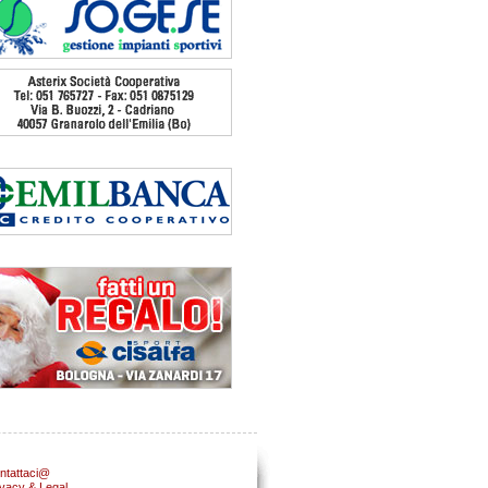
ntattaci@
ivacy & Legal