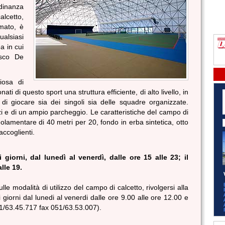
adinanza
alcetto,
mato, è
alsiasi
a in cui
asco De
iosa di
nati di questo sport una struttura efficiente, di alto livello, in
 di giocare sia dei singoli sia delle squadre organizzate.
vizi e di un ampio parcheggio. Le caratteristiche del campo di
olamentare di 40 metri per 20, fondo in erba sintetica, otto
 accoglienti.
i giorni, dal lunedì al venerdì, dalle ore 15 alle 23; il
lle 19.
lle modalità di utilizzo del campo di calcetto, rivolgersi alla
 i giorni dal lunedi al venerdi dalle ore 9.00 alle ore 12.00 e
051/63.45.717 fax 051/63.53.007).