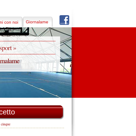
Giornalame
i con noi
 sport »
ornalame
cetto
a cinque