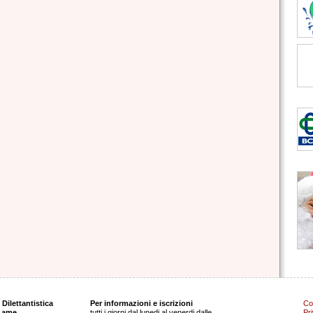
Dilettantistica
Per informazioni e iscrizioni
Co
 Lame
tutti i giorni dal lunedi al venerdi dalle
Pr