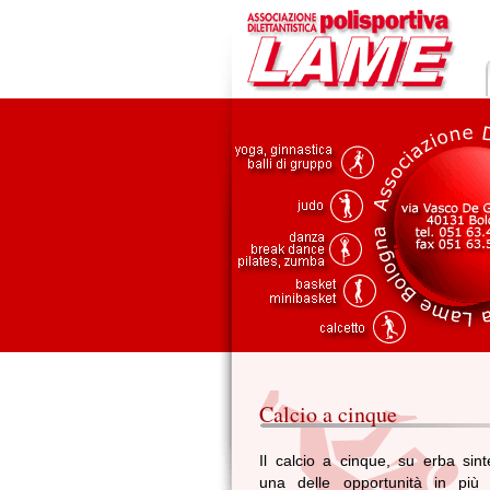
Calcio a cinque
Il calcio a cinque, su erba sint
una delle opportunità in più