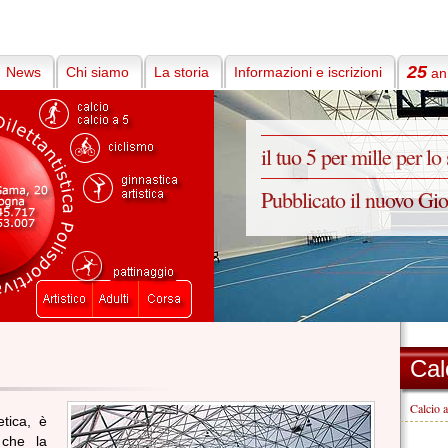
25
News
Chi siamo
La storia
Informazioni e iscrizioni
ann
il tuo 5 per mille per lo
Pubblicato il nuovo Gi
Cal
Calcio 
etica, è
 che la