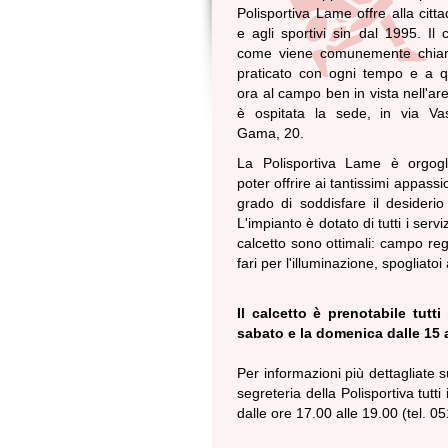
Polisportiva Lame offre alla citt
e agli sportivi sin dal 1995. Il c
come viene comunemente chia
praticato con ogni tempo e a qu
ora al campo ben in vista nell'are
è ospitata la sede, in via V
Gama, 20.
La Polisportiva Lame è orgogl
poter offrire ai tantissimi appassio
grado di soddisfare il desiderio
L'impianto è dotato di tutti i ser
calcetto sono ottimali: campo reg
fari per l'illuminazione, spogliatoi
Il calcetto è prenotabile tutti 
sabato e la domenica dalle 15 a
Per informazioni più dettagliate su
segreteria della Polisportiva tutti
dalle ore 17.00 alle 19.00 (tel. 