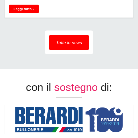
Leggi tutto
Tutte le news
con il
sostegno
di: