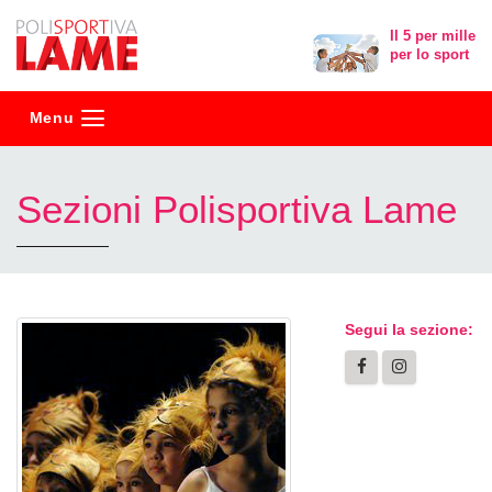
Polisportiva
Il 5 per mille
per lo sport
Lame
Menu
Sezioni Polisportiva Lame
Segui la sezione: