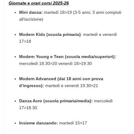
Giornate e orari corsi 2025-26
Mini danza:
martedì 18>19 (3-5 anni, 3 anni compiuti
all’iscrizione)
Modern Kids (
scuola primaria)
: martedì e venerdì
17>18
Modern Young e Teen (scuola media/superiori):
mercoledì 18.30>20 venerdì 18>19.30
Modern Advanced (dai 18 anni con prova
d’ingresso):
martedì e venerdì 19.30>21
Danza Acro (scuola primaria/media):
mercoledì
17>18.30
Insieme danzando:
martedì 15>17