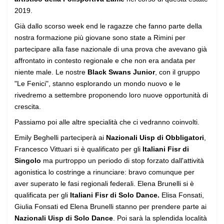
2019.
Già dallo scorso week end le ragazze che fanno parte della
nostra formazione più giovane sono state a Rimini per
partecipare alla fase nazionale di una prova che avevano già
affrontato in contesto regionale e che non era andata per
niente male. Le nostre
Black Swans Junior
, con il gruppo
"Le Fenici", stanno esplorando un mondo nuovo e le
rivedremo a settembre proponendo loro nuove opportunità di
crescita.
Passiamo poi alle altre specialità che ci vedranno coinvolti.
Emily Beghelli parteciperà ai
Nazionali Uisp di Obbligatori
,
Francesco Vittuari si è qualificato per gli
Italiani Fisr di
Singolo
ma purtroppo un periodo di stop forzato dall'attività
agonistica lo costringe a rinunciare: bravo comunque per
aver superato le fasi regionali federali. Elena Brunelli si è
qualificata per gli
Italiani Fisr di Solo Dance.
Elisa Fonsati,
Giulia Fonsati ed Elena Brunelli stanno per prendere parte ai
Nazionali Uisp di Solo Dance
. Poi sarà la splendida località