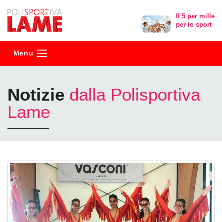
Polisportiva
Il 5 per mille
per lo sport
Lame
Menu
Notizie
dalla Polisportiva
Lame