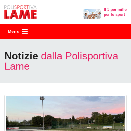
Polisportiva
Il 5 per mille
per lo sport
Lame
Menu
Notizie
dalla Polisportiva
Lame