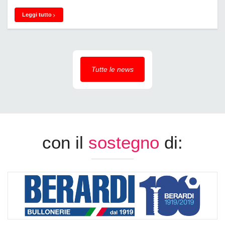
Leggi tutto
Tutte le news
con il
sostegno
di: