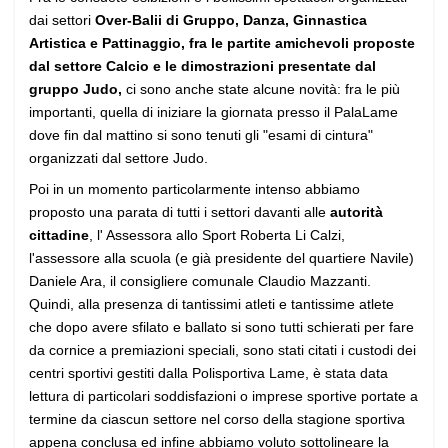
dai settori
Over-Balii di Gruppo, Danza, Ginnastica
Artistica e Pattinaggio, fra le partite amichevoli proposte
dal settore Calcio e le dimostrazioni presentate dal
gruppo Judo,
ci sono anche state alcune novità: fra le più
importanti, quella di iniziare la giornata presso il PalaLame
dove fin dal mattino si sono tenuti gli "esami di cintura"
organizzati dal settore Judo.
Poi in un momento particolarmente intenso abbiamo
proposto una parata di tutti i settori davanti alle
autorità
cittadine
, l' Assessora allo Sport Roberta Li Calzi,
l'assessore alla scuola (e già presidente del quartiere Navile)
Daniele Ara, il consigliere comunale Claudio Mazzanti.
Quindi, alla presenza di tantissimi atleti e tantissime atlete
che dopo avere sfilato e ballato si sono tutti schierati per fare
da cornice a premiazioni speciali, sono stati citati i custodi dei
centri sportivi gestiti dalla Polisportiva Lame, è stata data
lettura di particolari soddisfazioni o imprese sportive portate a
termine da ciascun settore nel corso della stagione sportiva
appena conclusa ed infine abbiamo voluto sottolineare la