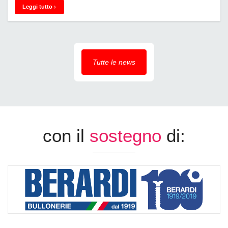
Leggi tutto
Tutte le news
con il
sostegno
di: