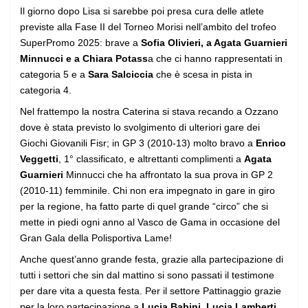
Il giorno dopo Lisa si sarebbe poi presa cura delle atlete
previste alla Fase II del Torneo Morisi nell’ambito del trofeo
SuperPromo 2025: brave a
Sofia Olivieri, a Agata Guarnieri
Minnucci e a Chiara Potass
a che ci hanno rappresentati in
categoria 5 e a
Sara Salciccia
che è scesa in pista in
categoria 4.
Nel frattempo la nostra Caterina si stava recando a Ozzano
dove è stata previsto lo svolgimento di ulteriori gare dei
Giochi Giovanili Fisr; in GP 3 (2010-13) molto bravo a
Enrico
Veggetti
, 1° classificato, e altrettanti complimenti a
Agata
Guarnieri
Minnucci che ha affrontato la sua prova in GP 2
(2010-11) femminile. Chi non era impegnato in gare in giro
per la regione, ha fatto parte di quel grande “circo” che si
mette in piedi ogni anno al Vasco de Gama in occasione del
Gran Gala della Polisportiva Lame!
Anche quest’anno grande festa, grazie alla partecipazione di
tutti i settori che sin dal mattino si sono passati il testimone
per dare vita a questa festa. Per il settore Pattinaggio grazie
per la loro partecipazione a
Lucia Babini, Lucia Lamberti,