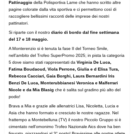
Pattinaggio
della Polisportiva Lame che hanno scritto altre
pagine colorate dalla vita sportiva e ci permettono così di
raccogliere bellissimi racconti delle imprese dei nostri
pattinatori.
Si riparte con il nostro
diario di bordo dal fine settimana
del 17 e 18 maggio.
A Monterenzio si è tenuta la fase II del Torneo Smile,
nell’ambito del Trofeo SuperPromo 2025; in pista la categoria
5 dove siamo stati rappresentati da
Virginia De Luca,
Fatima Boudaoud, Viola Perrone, Giulia e d Elisa Tura,
Rebecca Cacciari, Gaia Borghi, Laura Bernardini Iris
Benzi De Luca, Monterubbianesi Veronica e Malferrari
Nicole e da Mia Blasig
che è salita sul gradino più alto del
podio!
Brava a Mia e grazie alle allenatrici Lisa, Nicoletta, Lucia e
Asia che hanno formato e cresciuto le nostre ragazze. Nel
frattempo a Montebelluna (TV) il nostro Piccolo Gruppo si è
cimentato nell’omonimo Trofeo Nazionale Aics dove ha ben
figurato, piazzandosi al 3° posto! Bravissime alle nostre atlete