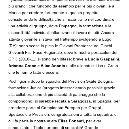
più grandi, che fungono da esempio per le più giovani, e a
Marzia per credere fortemente in questo progetto,
considerando le difficoltà che si riscontrano nel coordinare
una attività di gruppo, dove l’impegno, la formazione e la
disponilbilità individuali influenzano il lavoro di tutti. Ancora
attività giovanile si stava nel frattempo svolgendo a Lugo
(RA): sono scese in pista le Giovani Promesse nei Giochi
Giovanili Fisr Fase Regionale, dove le nostre portacolori del
GP 3 (2010-11) si sono ben difese: brave a
Lucia Gasparini,
Arianna Croce e Alice Anania
e alle allenatrici Lisa e Greta
che le hanno fatte crescere.
Pochi giorni dopo la squadra del Precision Skate Bologna,
formazione Junior (progetto intersocietario possibile grazie
alla collaborazione di più società di pattinaggio che la
compongono) si sarebbe recata a Saragozza, in Spagna, per
prendere parte al Campionato Europeo per Gruppi
Spettacolo e Precision: congratulazioni a tutta la squadra, di
cui fa parte la nostra atleta
Elisa Fonsati,
per aver
conquistato il Titolo europeo di specialità! Grande