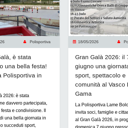
026
Polisportiva
18/05/2026
Pol
alà, è stata
Gran Galà 2026: il 
o una bella festa!
giugno una giornata
a Polisportiva in
sport, spettacolo e
comunità al Vasco
Gama
 2026: è stata
ne davvero partecipata,
La Polisportiva Lame Bol
i festa e condivisione. Il
invita soci, famiglie e cit
di una bella giornata in
al Gran Galà 2026, in pr
no succeduti sport,
domenica 7 giugno presso