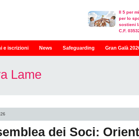
Il 5 per mi
per lo sp
sostieni 
C.F. 035
i
e iscrizioni
News
Safeguarding
Gran Galà 202
iva Lame
026
emblea dei Soci: Orien