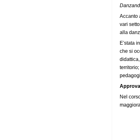
Danzand
Accanto a
vari setto
alla danz
E'stata i
che si oc
didattica
territori
pedagogi
Approvaz
Nel corso
maggioran