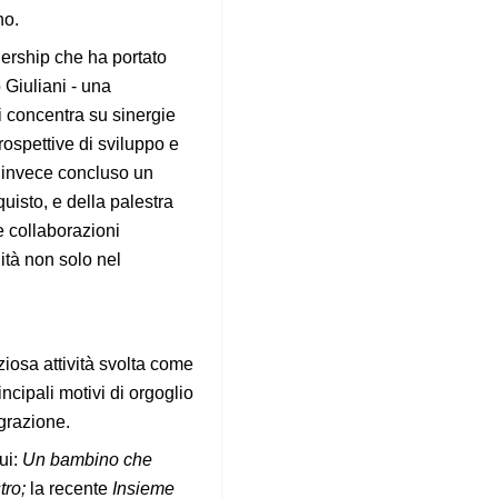
no.
nership che ha portato
 Giuliani - una
i concentra su sinergie
rospettive di sviluppo e
o invece concluso un
uisto, e della palestra
e collaborazioni
ità non solo nel
ziosa attività svolta come
ncipali motivi di orgoglio
egrazione.
ui:
Un bambino che
tro;
la recente
Insieme