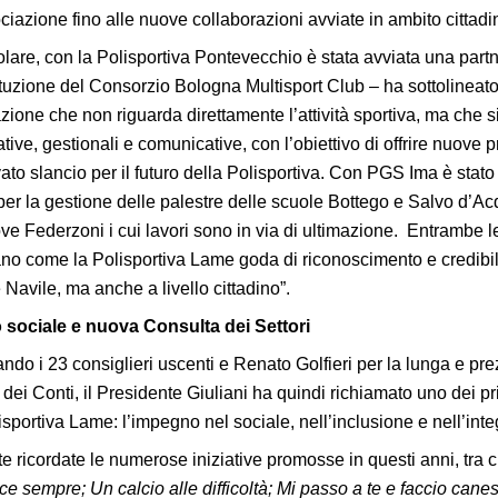
ciazione fino alle nuove collaborazioni avviate in ambito cittadi
colare, con la Polisportiva Pontevecchio è stata avviata una part
ituzione del Consorzio Bologna Multisport Club – ha sottolineato
zione che non riguarda direttamente l’attività sportiva, ma che s
tive, gestionali e comunicative, con l’obiettivo di offrire nuove p
ato slancio per il futuro della Polisportiva. Con PGS Ima è stat
er la gestione delle palestre delle scuole Bottego e Salvo d’Acq
ve Federzoni i cui lavori sono in via di ultimazione. Entrambe l
o come la Polisportiva Lame goda di riconoscimento e credibil
 Navile, ma anche a livello cittadino”.
sociale e nuova Consulta dei Settori
ndo i 23 consiglieri uscenti e Renato Golfieri per la lunga e pre
dei Conti, il Presidente Giuliani ha quindi richiamato uno dei pri
isportiva Lame: l’impegno nel sociale, nell’inclusione e nell’int
e ricordate le numerose iniziative promosse in questi anni, tra c
ce sempre; Un calcio alle difficoltà; Mi passo a te e faccio canes