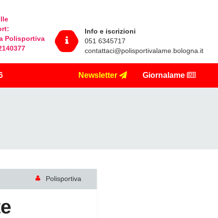
lle
ort
:
Info e iscrizioni
la Polisportiva
051 6345717
32140377
contattaci@polisportivalame.bologna.it
6
Newsletter
Giornalame
Polisportiva
te