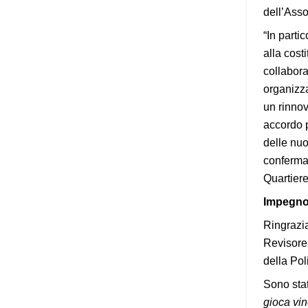
dell’Asso
“In parti
alla cost
collabora
organizza
un rinnov
accordo p
delle nuo
conferman
Quartiere
Impegno 
Ringrazia
Revisore 
della Pol
Sono stat
gioca vin