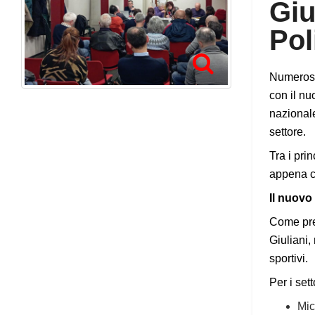
Giu
Pol
Numerosa
con il nu
nazionale
settore.
Tra i pri
appena co
Il nuovo
Come prev
Giuliani,
sportivi.
Per i sett
Mic