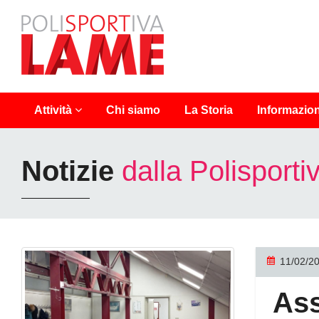
Polisportiva
Lame
Chi siamo
La Storia
Info
rmazion
Attività
Notizie
dalla Polisport
11/02/2
Ass