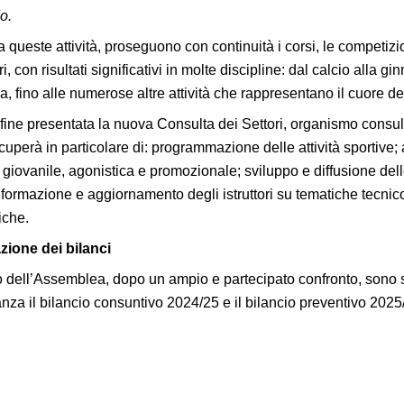
o.
 queste attività, proseguono con continuità i corsi, le competizion
ri, con risultati significativi in molte discipline: dal calcio alla g
a, fino alle numerose altre attività che rappresentano il cuore d
nfine presentata la nuova Consulta dei Settori, organismo consult
cuperà in particolare di: programmazione delle attività sportive; a
, giovanile, agonistica e promozionale; sviluppo e diffusione delle
o; formazione e aggiornamento degli istruttori su tematiche tecnic
che.
ione dei bilanci
 dell’Assemblea, dopo un ampio e partecipato confronto, sono s
za il bilancio consuntivo 2024/25 e il bilancio preventivo 2025