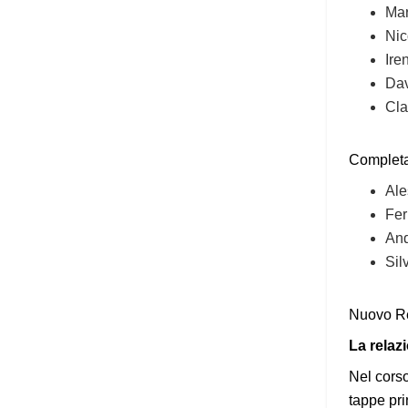
Mar
Nic
Ire
Dav
Cla
Completan
Ale
Fer
And
Sil
Nuovo Re
La relaz
Nel corso
tappe pri