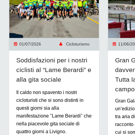
01/07/2026
Cicloturismo
11/06/2
Soddisfazioni per i nostri
Gran G
ciclisti al “Lame Berardi” e
davver
alla gita sociale
Tutta l
campo
Il caldo non spavento i nostri
cicloturisti che si sono distinti in
Gran Galà
questi giorni sia alla
un’edizio
manifestazione "Lame Berardi" che
tra aria d
nella piacevole gita sociale di
racconto 
quattro giorni a Livigno.
cui si so