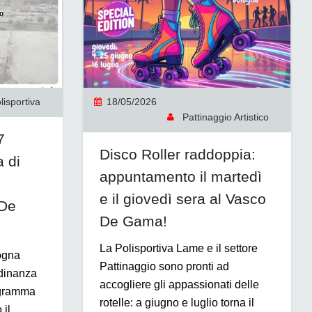
isportiva
18/05/2026
Pattinaggio Artistico
7
Disco Roller raddoppia:
 di
appuntamento il martedì
e il giovedì sera al Vasco
 De
De Gama!
La Polisportiva Lame e il settore
ogna
Pattinaggio sono pronti ad
tadinanza
accogliere gli appassionati delle
ogramma
rotelle: a giugno e luglio torna il
 il