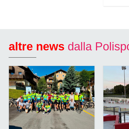
altre news
dalla Polis