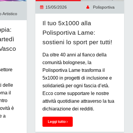
15/05/2026
Polisportiva
 Artistico
Il tuo 5x1000 alla
ppia:
Polisportiva Lame:
rtedì
sostieni lo sport per tutti!
 Vasco
Da oltre 40 anni al fianco della
comunità bolognese, la
settore
Polisportiva Lame trasforma il
d
5x1000 in progetti di inclusione e
i delle
solidarietà per ogni fascia d’età.
rna il
Ecco come supportare le nostre
ntro
attività quotidiane attraverso la tua
ovità è
dichiarazione dei redditi.
e a
Leggi tutto