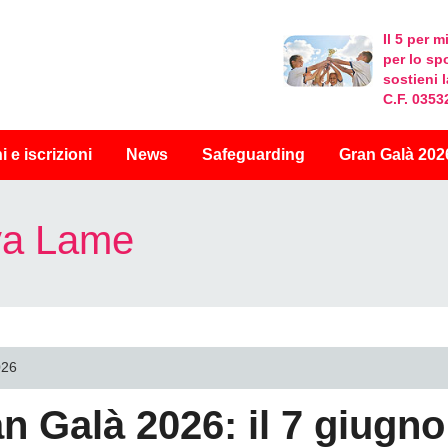
Il 5 per mi
per lo sp
sostieni 
C.F. 035
i
e iscrizioni
News
Safeguarding
Gran Galà 202
iva Lame
026
n Galà 2026: il 7 giugn