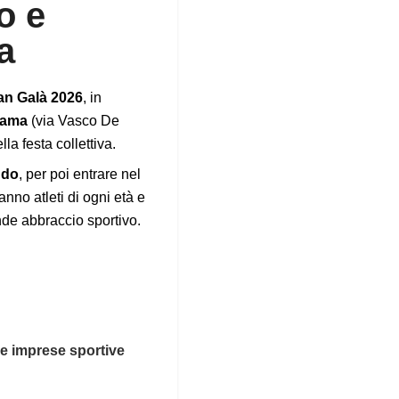
o e
a
an Galà 2026
, in
Gama
(via Vasco De
la festa collettiva.
udo
, per poi entrare nel
nno atleti di ogni età e
nde abbraccio sportivo.
e imprese sportive