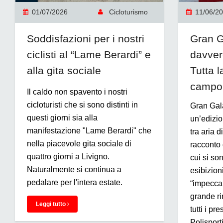
01/07/2026
Cicloturismo
11/06/2
Soddisfazioni per i nostri
Gran G
ciclisti al “Lame Berardi” e
davver
alla gita sociale
Tutta l
campo
Il caldo non spavento i nostri
cicloturisti che si sono distinti in
Gran Galà
questi giorni sia alla
un’edizio
manifestazione "Lame Berardi" che
tra aria d
nella piacevole gita sociale di
racconto 
quattro giorni a Livigno.
cui si so
Naturalmente si continua a
esibizioni
pedalare per l'intera estate.
“impeccab
grande ri
Leggi tutto
tutti i pr
Polisport