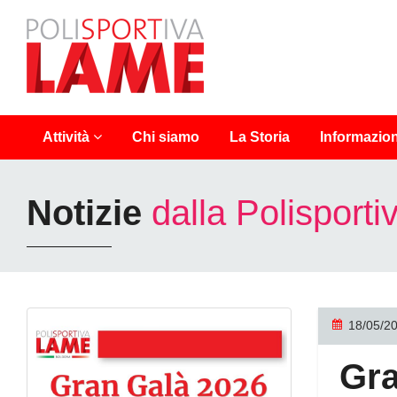
Polisportiva
Lame
Chi siamo
La Storia
Info
rmazion
Attività
Notizie
dalla Polisport
18/05/2
Gra