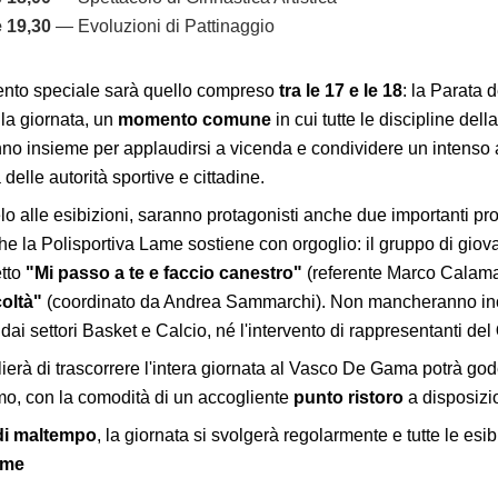
 19,30
— Evoluzioni di Pattinaggio
to speciale sarà quello compreso
tra le 17 e le 18
: la Parata d
la giornata, un
momento comune
in cui tutte le discipline dell
nno insieme per applaudirsi a vicenda e condividere un intenso at
delle autorità sportive e cittadine.
elo alle esibizioni, saranno protagonisti anche due importanti pro
he la Polisportiva Lame sostiene con orgoglio: il gruppo di giov
etto
"Mi passo a te e faccio canestro"
(referente Marco Calamai
coltà"
(coordinato da Andrea Sammarchi). Non mancheranno in
dai settori Basket e Calcio, né l'intervento di rappresentanti del
ierà di trascorrere l'intera giornata al Vasco De Gama potrà g
mo, con la comodità di un accogliente
punto ristoro
a disposizi
di maltempo
, la giornata si svolgerà regolarmente e tutte le esi
ame