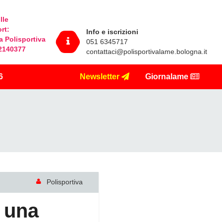
lle
ort
:
Info e iscrizioni
la Polisportiva
051 6345717
32140377
contattaci@polisportivalame.bologna.it
6
Newsletter
Giornalame
Polisportiva
o una