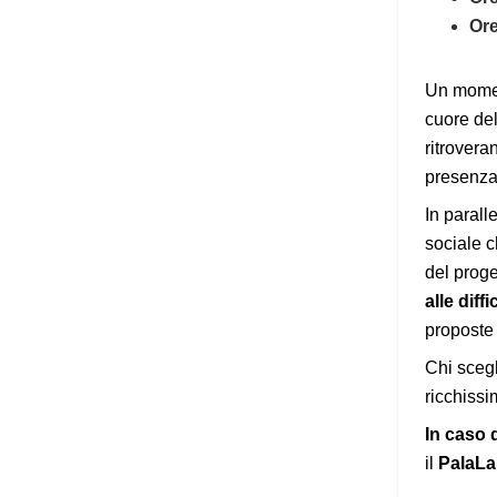
Ore
Un momen
cuore del
ritrovera
presenza 
In parall
sociale c
del prog
alle diffi
proposte 
Chi scegl
ricchissi
In caso 
il
PalaL