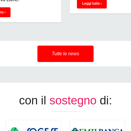
Leggi tutto
tto
Tutte le news
con il
sostegno
di: