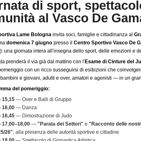
rnata di sport, spettacol
unità al Vasco De Gam
portiva Lame Bologna
invita soci, famiglie e cittadinanza al
Gr
mma
domenica 7 giugno
presso il
Centro Sportivo Vasco De 
 una giornata intera all'insegna dello sport, delle emozioni e del
ta prenderà il via già dal mattino con l'
Esame di Cinture del J
pomeriggio con un ricco susseguirsi di esibizioni che coinvolgera
 bambini e giovani, adulti e over, amatori e agonisti — in un gra
amma del pomeriggio:
 15,15
— Over e Balli di Gruppo
 16,00
— Danza
 16,45
— Dimostrazione di Judo
 17,00–18,00
—
"Parata dei Settori"
e
"Racconto delle nostr
5/26"
, alla presenza delle autorità sportive e cittadine
 18,00
— Spettacolo di Ginnastica Artistica