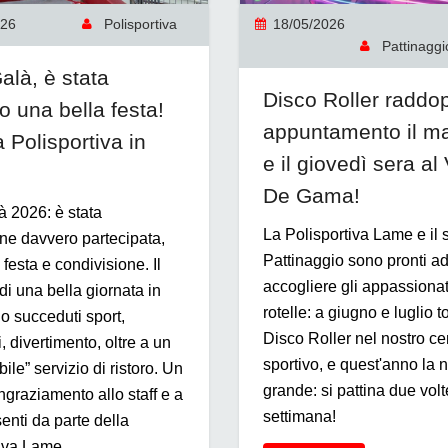
026
Polisportiva
18/05/2026
Pattinaggio
alà, è stata
Disco Roller raddo
o una bella festa!
appuntamento il ma
a Polisportiva in
e il giovedì sera al
De Gama!
 2026: è stata
La Polisportiva Lame e il 
ne davvero partecipata,
Pattinaggio sono pronti a
i festa e condivisione. Il
accogliere gli appassionat
di una bella giornata in
rotelle: a giugno e luglio to
no succeduti sport,
Disco Roller nel nostro ce
, divertimento, oltre a un
sportivo, e quest'anno la n
ile” servizio di ristoro. Un
grande: si pattina due volt
ngraziamento allo staff e a
settimana!
esenti da parte della
iva Lame.