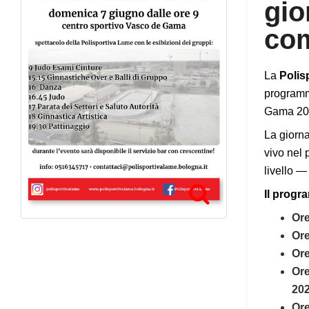
gio
com
La
Polis
progra
Gama 20):
La giorna
vivo nel 
livello —
Il progr
Ore
Ore
Ore
Ore
202
Ore