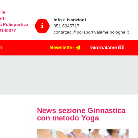
lle
ort
:
Info e iscrizioni
la Polisportiva
051 6345717
32140377
contattaci@polisportivalame.bologna.it
6
Newsletter
Giornalame
News sezione Ginnastica
con metodo Yoga