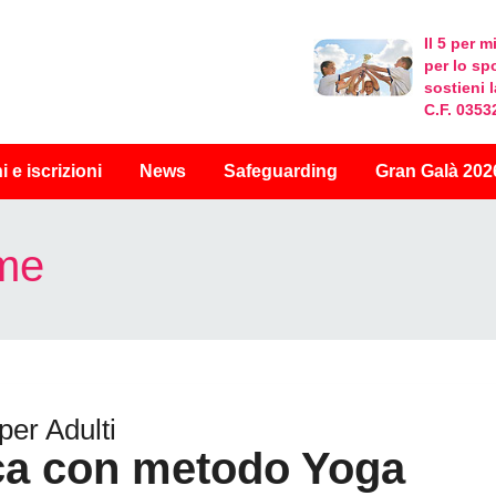
Il 5 per mi
per lo sp
sostieni 
C.F. 035
i
e iscrizioni
News
Safeguarding
Gran Galà 202
ame
 per Adulti
ca con metodo Yoga