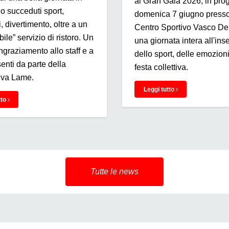
al Gran Galà 2026, in pr
no succeduti sport,
domenica 7 giugno presso
, divertimento, oltre a un
Centro Sportivo Vasco D
ile” servizio di ristoro. Un
una giornata intera all'in
ngraziamento allo staff e a
dello sport, delle emozioni
esenti da parte della
festa collettiva.
iva Lame.
Leggi tutto
tto
Tutte le news