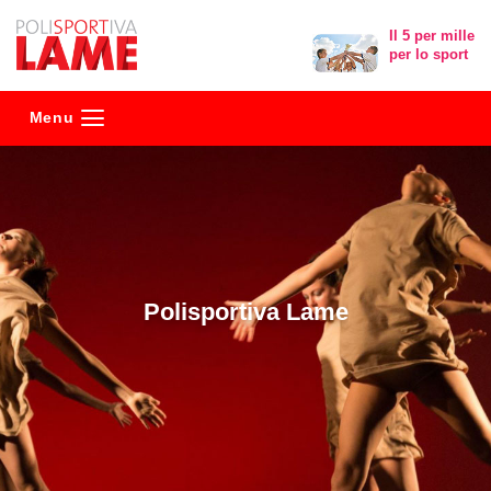
Polisportiva
Il 5 per mille
per lo sport
Lame
Menu
Polisportiva Lame